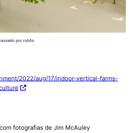
ocessado por robôs.
nment/2022/aug/17/indoor-vertical-farms-
culture
com fotografias de Jim McAuley