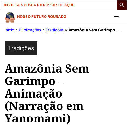
Search
for:
Pular
NOSSO FUTURO ROUBADO
para
Início
»
Publicações
»
Tradições
»
Amazônia Sem Garimpo – Animação (Narração em Yanomami)
o
conteúdo
Tradições
Amazônia Sem
Garimpo –
Animação
(Narração em
Yanomami)