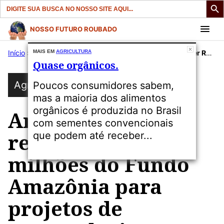
Search
for:
Pular
NOSSO FUTURO ROUBADO
para
Início
»
Publicações
MAIS EM
AGRICULTURA
»
Agricultura
»
Amazonas vai receber R$ 14,9 milhões do Fundo Amazônia para projetos de agroecologia.
o
Quase orgânicos.
conteúdo
Agricultura
Poucos consumidores sabem,
mas a maioria dos alimentos
orgânicos é produzida no Brasil
Amazonas vai
com sementes convencionais
receber R$ 14,9
que podem até receber...
milhões do Fundo
Amazônia para
projetos de