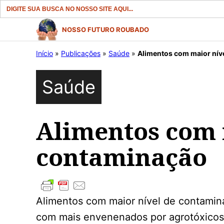
Search
for:
Pular
NOSSO FUTURO ROUBADO
para
Início
»
Publicações
»
Saúde
»
Alimentos com maior nív
o
conteúdo
Saúde
Alimentos com 
contaminação
Alimentos com maior nível de contamina
com mais envenenados por agrotóxicos