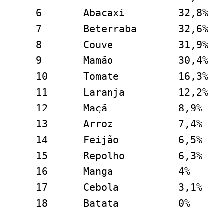
6	Abacaxi		32,8%

7	Beterraba	32,6%

8	Couve		31,9%

9	Mamão		30,4%

10	Tomate		16,3%

11	Laranja		12,2%

12	Maçã		8,9%

13	Arroz		7,4%

14	Feijão		6,5%

15	Repolho		6,3%

16	Manga		4%

17	Cebola		3,1%

18	Batata		0%