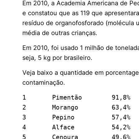
Em 2010, a Academia Americana de Pedi
e constatou que as 119 que apresentara
resíduo de organofosforado (molécula u
média de outras crianças.
Em 2010, foi usado 1 milhão de tonelad
seja, 5 kg por brasileiro.
Veja baixo a quantidade em porcentag
contaminação.
1	Pimentão	91,8%

2	Morango		63,4%

3	Pepino		57,4%

4	Alface		54,2%

5	Cenoura		49,6%
