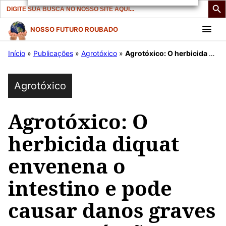
Search
for:
Pular
NOSSO FUTURO ROUBADO
para
Início
»
Publicações
»
Agrotóxico
»
Agrotóxico: O herbicida diquat envenena o intestino e pode causar danos graves a outros órgãos, mostra pesquisa
o
conteúdo
Agrotóxico
Agrotóxico: O
herbicida diquat
envenena o
intestino e pode
causar danos graves