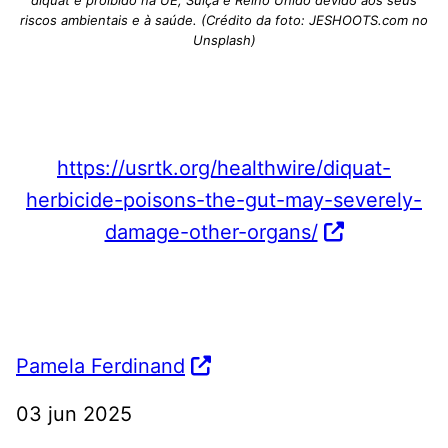
diquat é proibido na UE, Suíça e Reino Unido devido aos seus
riscos ambientais e à saúde. (Crédito da foto: JESHOOTS.com no
Unsplash)
https://usrtk.org/healthwire/diquat-
herbicide-poisons-the-gut-may-severely-
damage-other-organs/
Pamela Ferdinand
03 jun 2025