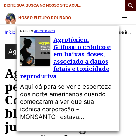
Search
for:
Pular
NOSSO FUTURO ROUBADO
para
Início
»
Publicações
MAIS EM
AGROTÓXICO
»
Agrotóxico
»
Agrotóxico: Bayer pede à Suprema Corte dos EUA que bloqueie ações judiciais alegando que não alertou sobre o câncer
o
Agrotóxico:
conteúdo
Glifosato crônico e
Agrotóxico
em baixas doses,
associado a danos
fetais e toxicidade
Agrotóxico: Bayer
reprodutiva
pede à Suprema
Aqui dá para se ver a esperteza
dos norte americanos quando
Corte dos EUA que
começaram a ver que sua
bloqueie ações
icônica corporação -
MONSANTO- estava...
judiciais alegando