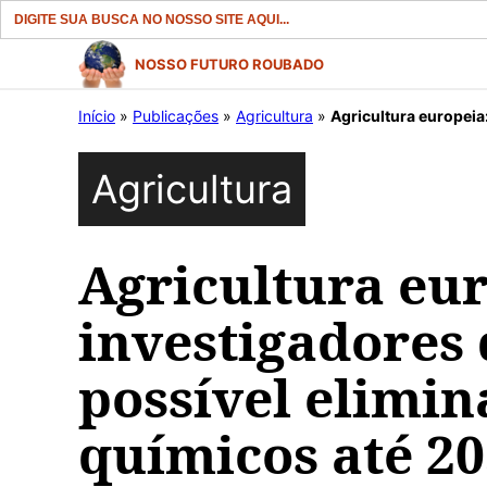
Search
for:
Pular
NOSSO FUTURO ROUBADO
para
Início
»
Publicações
»
Agricultura
»
Agricultura europeia: para
o
conteúdo
Agricultura
Agricultura eur
investigadores 
possível elimin
químicos até 2