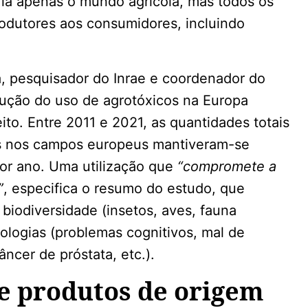
ria apenas o mundo agrícola, mas todos os
rodutores aos consumidores, incluindo
, pesquisador do Inrae e coordenador do
dução do uso de agrotóxicos na Europa
to. Entre 2011 e 2021, as quantidades totais
as nos campos europeus mantiveram-se
por ano. Uma utilização que
“compromete a
”
, especifica o resumo do estudo, que
iodiversidade (insetos, aves, fauna
tologias (problemas cognitivos, mal de
âncer de próstata, etc.).
e produtos de origem