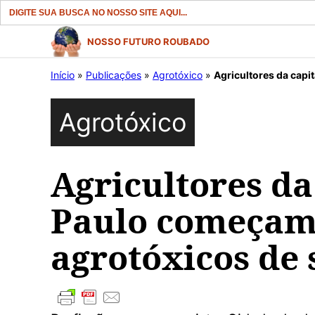
Search
for:
Pular
NOSSO FUTURO ROUBADO
para
Início
»
Publicações
»
Agrotóxico
»
Agricultores da capita
o
conteúdo
Agrotóxico
Agricultores da
Paulo começam 
agrotóxicos de 