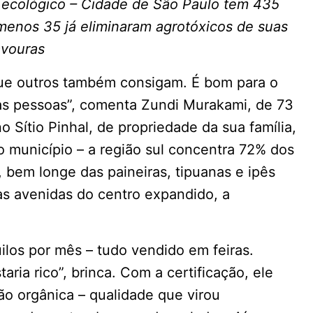
s ecológico – Cidade de São Paulo tem 435
menos 35 já eliminaram agrotóxicos de suas
avouras
ue outros também consigam. É bom para o
as pessoas”, comenta Zundi Murakami, de 73
 Sítio Pinhal, de propriedade da sua família,
o município – a região sul concentra 72% dos
i, bem longe das paineiras, tipuanas e ipês
as avenidas do centro expandido, a
ilos por mês – tudo vendido em feiras.
ria rico”, brinca. Com a certificação, ele
ão orgânica – qualidade que virou