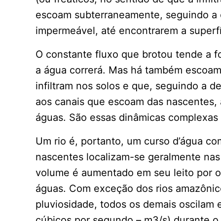
escoam subterraneamente, seguindo a 
impermeável, até encontrarem a superf
O constante fluxo que brotou tende a f
a água correrá. Mas há também escoame
infiltram nos solos e que, seguindo a d
aos canais que escoam das nascentes,
águas. São essas dinâmicas complexas
Um rio é, portanto, um curso d’água co
nascentes localizam-se geralmente nas
volume é aumentado em seu leito por ou
águas. Com exceção dos rios amazônico
pluviosidade, todos os demais oscilam
cúbicos por segundo – m3/s) durante o