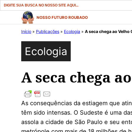
Search
for:
Pular
NOSSO FUTURO ROUBADO
para
Início
»
Publicações
»
Ecologia
»
A seca chega ao Velho 
o
conteúdo
Ecologia
A seca chega ao
As consequências da estiagem que atin
têm sido intensas. O Sudeste é uma da
assola a cidade de São Paulo e seu ent
metrópole com mais de 18 milhões de h