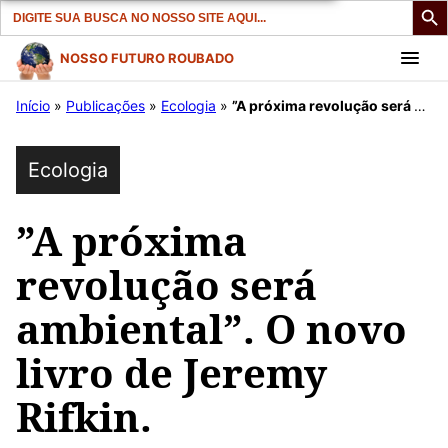
Search
for:
Pular
NOSSO FUTURO ROUBADO
para
Início
»
Publicações
»
Ecologia
»
”A próxima revolução será ambiental”. O novo livro de Jeremy Rifkin.
o
conteúdo
Ecologia
”A próxima
revolução será
ambiental”. O novo
livro de Jeremy
Rifkin.