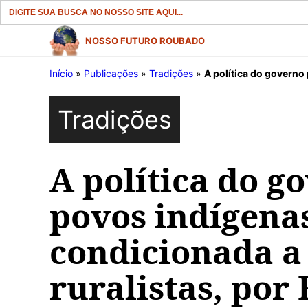
Search
for:
Pular
NOSSO FUTURO ROUBADO
para
Início
»
Publicações
»
Tradições
»
A política do governo para os povos
o
conteúdo
Tradições
A política do g
povos indígena
condicionada a
ruralistas, por