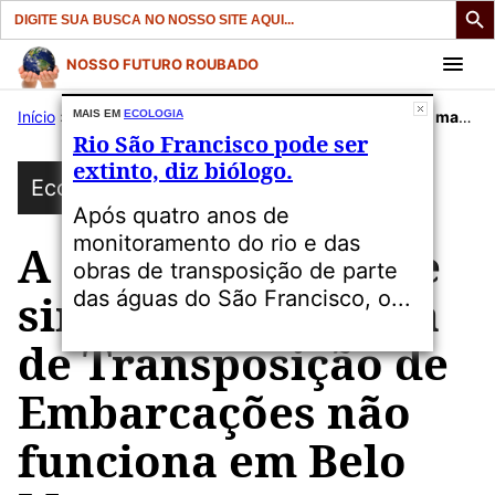
Search
for:
Pular
NOSSO FUTURO ROUBADO
para
Início
»
Publicações
MAIS EM
ECOLOGIA
»
Ecologia
»
A NESA afirma que sim, mas o Sistema de Transposição de Embarcações não funciona em Belo Monte.
o
Rio São Francisco pode ser
conteúdo
extinto, diz biólogo.
Ecologia
Após quatro anos de
monitoramento do rio e das
A NESA afirma que
obras de transposição de parte
sim, mas o Sistema
das águas do São Francisco, o...
de Transposição de
Embarcações não
funciona em Belo