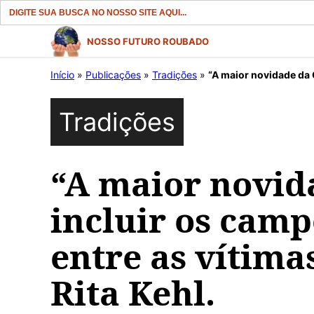
Search
for:
Pular
NOSSO FUTURO ROUBADO
para
Início
»
Publicações
»
Tradições
»
“A maior novidade da CNV se
o
conteúdo
Tradições
“A maior novid
incluir os camp
entre as vítima
Rita Kehl.