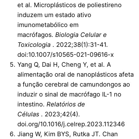
et al. Microplásticos de poliestireno
induzem um estado ativo
imunometabólico em
macrófagos.
Biologia Celular e
Toxicologia
. 2022;38(1):31-41.
doi:10.1007/s10565-021-09616-x
Yang Q, Dai H, Cheng Y, et al. A
alimentação oral de nanoplásticos afeta
a função cerebral de camundongos ao
induzir o sinal de macrófago IL-1 no
intestino.
Relatórios de
Células
. 2023;42(4).
doi.org/10.1016/j.celrep.2023.112346
Jiang W, Kim BYS, Rutka JT. Chan