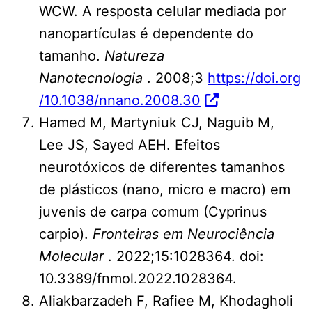
WCW. A resposta celular mediada por
nanopartículas é dependente do
tamanho.
Natureza
Nanotecnologia
. 2008;3
https://doi.org
/10.1038/nnano.2008.30
Hamed M, Martyniuk CJ, Naguib M,
Lee JS, Sayed AEH. Efeitos
neurotóxicos de diferentes tamanhos
de plásticos (nano, micro e macro) em
juvenis de carpa comum (Cyprinus
carpio).
Fronteiras em Neurociência
Molecular
. 2022;15:1028364. doi:
10.3389/fnmol.2022.1028364.
Aliakbarzadeh F, Rafiee M, Khodagholi