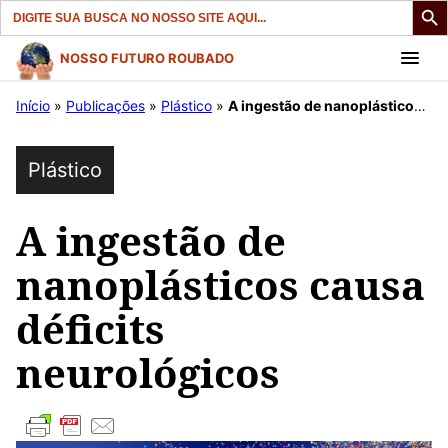
Search
for:
Pular
NOSSO FUTURO ROUBADO
para
Início
»
Publicações
»
Plástico
»
A ingestão de nanoplásticos causa déficits neurológicos
o
conteúdo
Plástico
A ingestão de
nanoplásticos causa
déficits
neurológicos