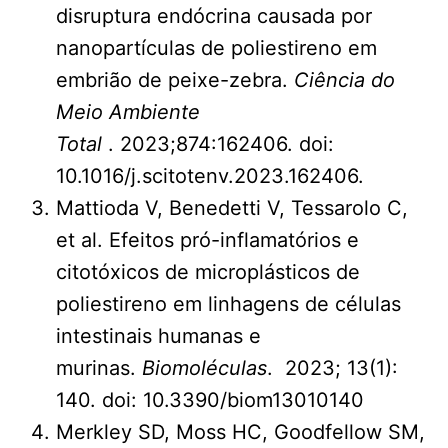
disruptura endócrina causada por
nanopartículas de poliestireno em
embrião de peixe-zebra.
Ciência do
Meio Ambiente
Total
. 2023;874:162406. doi:
10.1016/j.scitotenv.2023.162406.
Mattioda V, Benedetti V, Tessarolo C,
et al. Efeitos pró-inflamatórios e
citotóxicos de microplásticos de
poliestireno em linhagens de células
intestinais humanas e
murinas.
Biomoléculas
. 2023; 13(1):
140. doi: 10.3390/biom13010140
Merkley SD, Moss HC, Goodfellow SM,