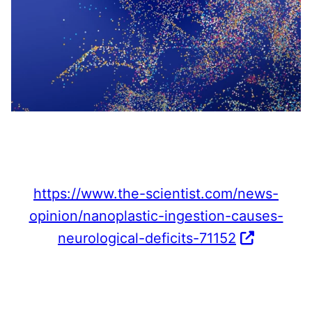
https://www.the-scientist.com/news-
opinion/nanoplastic-ingestion-causes-
neurological-deficits-71152