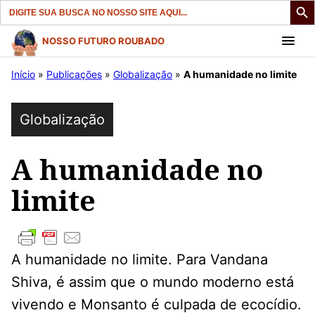
Search
for:
Pular
NOSSO FUTURO ROUBADO
para
Início
»
Publicações
»
Globalização
»
A humanidade no limite
o
conteúdo
Globalização
A humanidade no
limite
A humanidade no limite. Para Vandana
Shiva, é assim que o mundo moderno está
vivendo e Monsanto é culpada de ecocídio.