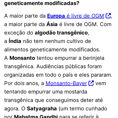
geneticamente modificadas?
A maior parte da
Europa
é livre de OGM
,
a maior parte da
Ásia
é livre de OGM. Com
exceção do
algodão transgênico
,
a
Índia
não tem nenhum cultivo de
alimentos geneticamente modificados.
A
Monsanto
tentou empurrar a berinjela
transgênica. Audiências públicas foram
organizadas em todo o país e eles pararam.
Por dois anos, a
Monsanto-Bayer
vem
tentando empurrar uma mostarda
transgênica que conseguimos deter até
agora. O
Satyagraha
(um termo cunhado
por
Mahatma Gandhi
para se referir à