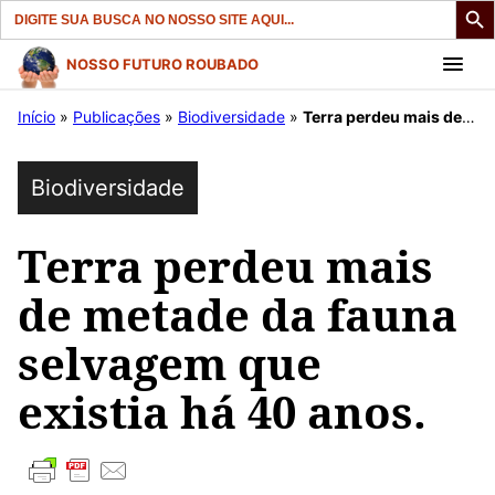
Search
for:
Pular
NOSSO FUTURO ROUBADO
para
Início
»
Publicações
»
Biodiversidade
»
Terra perdeu mais de metade da fauna selvagem que existia há 40 anos.
o
conteúdo
Biodiversidade
Terra perdeu mais
de metade da fauna
selvagem que
existia há 40 anos.