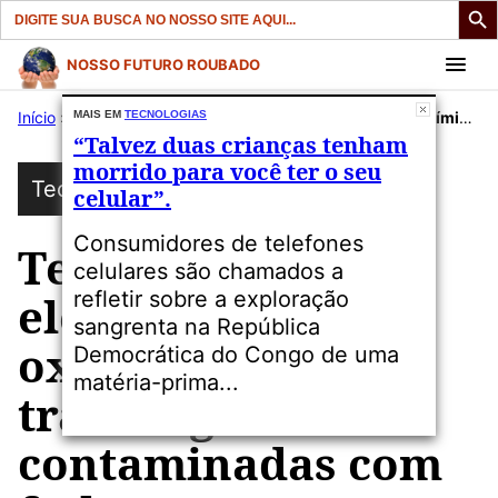
Search
for:
Pular
NOSSO FUTURO ROUBADO
para
Início
»
Publicações
MAIS EM
TECNOLOGIAS
»
Tecnologias
»
Tecnologia eletroquímica de oxidação pode tratar águas contaminadas com ftalatos.
o
“Talvez duas crianças tenham
conteúdo
morrido para você ter o seu
Tecnologias
celular”.
Consumidores de telefones
Tecnologia
celulares são chamados a
refletir sobre a exploração
eletroquímica de
sangrenta na República
oxidação pode
Democrática do Congo de uma
matéria-prima...
tratar águas
contaminadas com