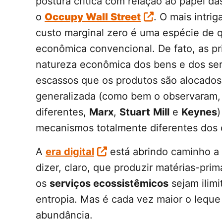
postura crítica com relação ao papel da
o
Occupy
Wall
Street
. O mais intrig
custo marginal zero é uma espécie de q
econômica convencional. De fato, as p
natureza econômica dos bens e dos ser
escassos que os produtos são alocados
generalizada (como bem o observaram
diferentes,
Marx
,
Stuart
Mill
e
Keynes
)
mecanismos totalmente diferentes dos q
A
era digital
está abrindo caminho a
dizer, claro, que produzir matérias-pri
os
serviços ecossistêmicos
sejam ilimi
entropia. Mas é cada vez maior o lequ
abundância.