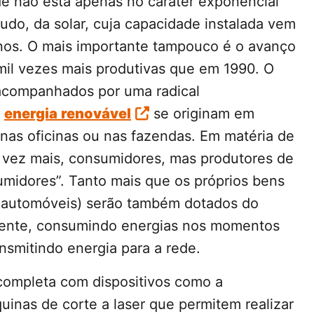
e não está apenas no caráter exponencial
udo, da solar, cuja capacidade instalada vem
nos. O mais importante tampouco é o avanço
 mil vezes mais produtivas que em 1990. O
acompanhados por uma radical
a
energia
renovável
se originam em
, nas oficinas ou nas fazendas. Em matéria de
a vez mais, consumidores, mas produtores de
umidores”. Tanto mais que os próprios bens
 automóveis) serão também dotados do
igente, consumindo energias nos momentos
smitindo energia para a rede.
completa com dispositivos como a
inas de corte a laser que permitem realizar