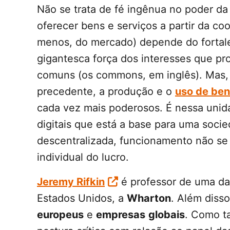
Não se trata de fé ingênua no poder da
oferecer bens e serviços a partir da co
menos, do mercado) depende do forta
gigantesca força dos interesses que pr
comuns (os commons, em inglês). Mas,
precedente, a produção e o
uso de be
cada vez mais poderosos. É nessa unida
digitais que está a base para uma soci
descentralizada, funcionamento não s
individual do lucro.
Jeremy Rifkin
é professor de uma das
Estados Unidos, a
Wharton
. Além disso
europeus
e
empresas
globais
. Como ta