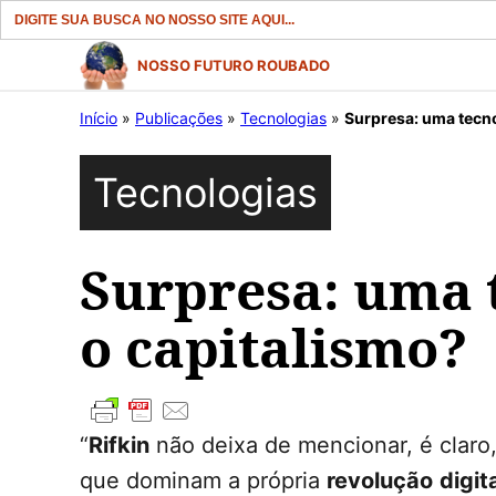
Search
for:
Pular
NOSSO FUTURO ROUBADO
para
Início
»
Publicações
»
Tecnologias
»
Surpresa: uma tecno
o
conteúdo
Tecnologias
Surpresa: uma 
o capitalismo?
“
Rifkin
não deixa de mencionar, é claro
que dominam a própria
revolução
digit