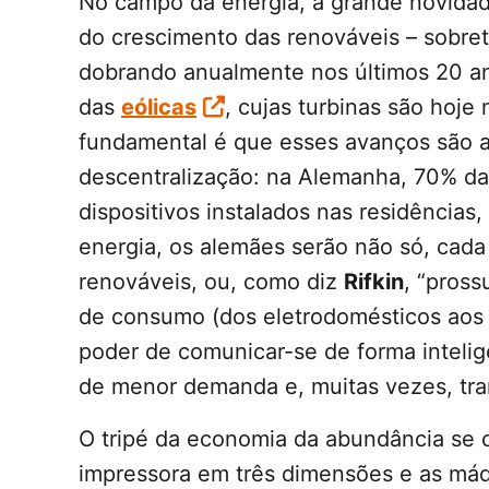
No campo da energia, a grande novidad
do crescimento das renováveis – sobret
dobrando anualmente nos últimos 20 a
das
eólicas
, cujas turbinas são hoje
fundamental é que esses avanços são 
descentralização: na Alemanha, 70% d
dispositivos instalados nas residências
energia, os alemães serão não só, cad
renováveis, ou, como diz
Rifkin
, “pross
de consumo (dos eletrodomésticos aos
poder de comunicar-se de forma intel
de menor demanda e, muitas vezes, tran
O tripé da economia da abundância se 
impressora em três dimensões e as máqu