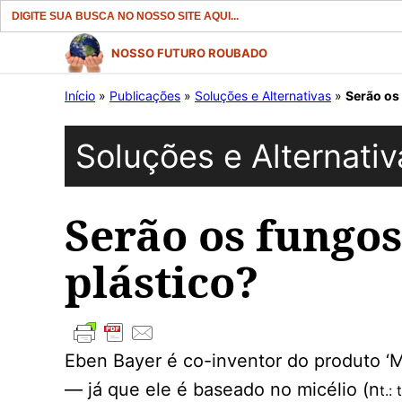
Search
for:
Pular
NOSSO FUTURO ROUBADO
para
Início
»
Publicações
»
Soluções e Alternativas
»
Serão os
o
conteúdo
Soluções e Alternativ
Serão os fungo
plástico?
Eben Bayer é co-inventor do produto ‘
— já que ele é baseado no micélio (n
t.: