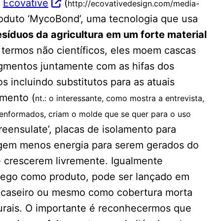
o
Ecovative
(
http://ecovativedesign.com/media-
roduto ‘MycoBond’, uma tecnologia que usa
esíduos da agricultura em um forte material
termos não científicos, eles moem cascas
gmentos juntamente com as hifas dos
s incluindo substitutos para as atuais
amento (
nt.: o interessante, como mostra a entrevista,
 enformados, criam o molde que se quer para o uso
reensulate’, placas de isolamento para
xigem menos energia para serem gerados do
e crescerem livremente. Igualmente
rego como produto, pode ser lançado em
 caseiro ou mesmo como cobertura morta
urais. O importante é reconhecermos que