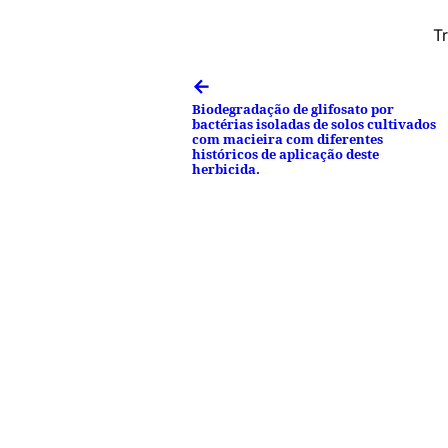
T
←
Biodegradação de glifosato por
bactérias isoladas de solos cultivados
com macieira com diferentes
históricos de aplicação deste
herbicida.
Facebook
Tweet