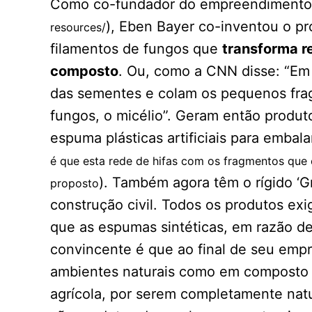
Como co-fundador do empreendiment
), Eben Bayer co-inventou o p
resources/
filamentos de fungos que
transforma r
composto
. Ou, como a CNN disse: “Em 
das sementes e colam os pequenos fra
fungos, o micélio”. Geram então produto
espuma plásticas artificiais para embal
é que esta rede de hifas com os fragmentos que
). Também agora têm o rígido ‘G
proposto
construção civil. Todos os produtos e
que as espumas sintéticas, em razão d
convincente é que ao final de seu emp
ambientes naturais como em composto
agrícola, por serem completamente nat