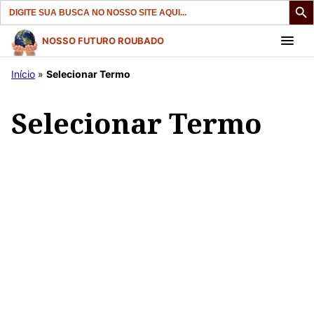
Search
for:
Pular
NOSSO FUTURO ROUBADO
para
Início
»
Selecionar Termo
o
conteúdo
Selecionar Termo