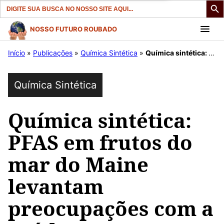
Search
for:
Pular
NOSSO FUTURO ROUBADO
para
Início
»
Publicações
»
Química Sintética
»
Química sintética: PFAS em frutos do mar do Maine levantam preocupações com a saúde
o
conteúdo
Química Sintética
Química sintética:
PFAS em frutos do
mar do Maine
levantam
preocupações com a