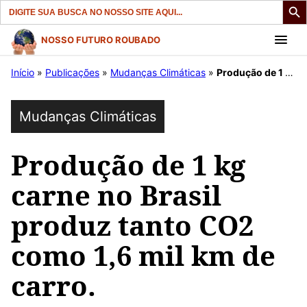
Search
for:
Pular
NOSSO FUTURO ROUBADO
para
Início
»
Publicações
»
Mudanças Climáticas
»
Produção de 1 kg carne no Brasil produz tanto CO2 como 1,6 mil km de carro.
o
conteúdo
Mudanças Climáticas
Produção de 1 kg
carne no Brasil
produz tanto CO2
como 1,6 mil km de
carro.