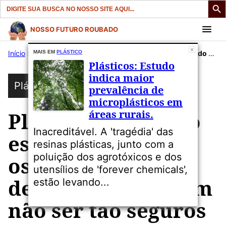
Search
for:
Pular
NOSSO FUTURO ROUBADO
para
Início
»
Publicações
MAIS EM
PLÁSTICO
»
Plástico
»
Plásticos: Um novo estudo sugere que os copos de café descartáveis ​​podem não ser tão seguros quanto pensamos.
o
Plásticos: Estudo
conteúdo
indica maior
Plástico
prevalência de
microplásticos em
áreas rurais.
Plásticos: Um novo
Inacreditável. A 'tragédia' das
estudo sugere que
resinas plásticas, junto com a
poluição dos agrotóxicos e dos
os copos de café
utensílios de 'forever chemicals',
descartáveis ​​podem
estão levando...
não ser tão seguros