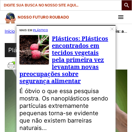
Search
for:
Pular
NOSSO FUTURO ROUBADO
para
Início
»
Publicações
MAIS EM
PLÁSTICO
»
Plástico
»
Plásticos: Biodegradáveis: ajuda ou exagero?
o
Plásticos: Plásticos
conteúdo
encontrados em
Plástico
tecidos vegetais
pela primeira vez
levantam novas
preocupações sobre
segurança alimentar
É óbvio o que essa pesquisa
mostra. Os nanoplásticos sendo
partículas extremamente
pequenas torna-se evidente
que não existem barreiras
naturais...