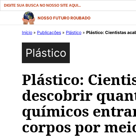
Search
for:
Pular
NOSSO FUTURO ROUBADO
para
Início
»
Publicações
»
Plástico
»
Plástico: Cientistas acabaram de des
o
conteúdo
Plástico
Plástico: Cient
descobrir quan
químicos entra
corpos por mei