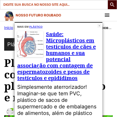
Search
for:
Pular
NOSSO FUTURO ROUBADO
para
Início
»
Publicações
MAIS EM
PLÁSTICO
»
Plástico
»
Plástico: Brincar com blocos de plástico gera micro e nanoplásticos
o
Saúde:
conteúdo
Microplásticos em
Plástico
testículos de cães e
humanos e sua
potencial
Plástico: Brincar
associação com contagem de
com blocos de
espermatozoides e pesos de
testículos e epidídimos
plástico gera micro
Simplesmente aterrorizador!
e nanoplásticos
Imaginar-se que tem PVC,
plástico de sacos de
supermercado e de embalagens
de alimentos, além de plástico