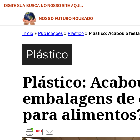
Search
for:
Pular
NOSSO FUTURO ROUBADO
para
Início
»
Publicações
»
Plástico
»
Plástico: Acabou a fest
o
conteúdo
Plástico
Plástico: Acabo
embalagens de 
para alimentos