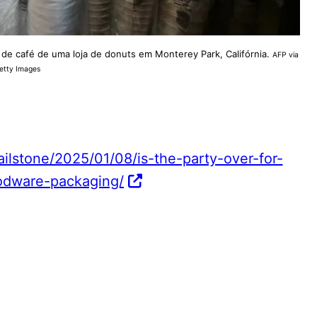
de café de uma loja de donuts em Monterey Park, Califórnia.
AFP via
etty Images
ilstone/2025/01/08/is-the-party-over-for-
oodware-packaging/