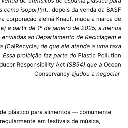
a venda de utensílios de espuma plástica para
 como isopor)(
nt.: depois da venda da BASF
ara corporação alemã Knauf, muda a marca de
ne
) a partir de 1º de janeiro de 2025, a menos
as enviadas ao Departamento de Reciclagem e
a (
CalRecycle
) de que ele atende a uma taxa
 Essa proibição faz parte do
Plastic Pollution
ducer Responsibility Act
(SB54) que a
Ocean
Conservancy
ajudou a negociar.
e plástico para alimentos — comumente
regularmente em festivais de música,