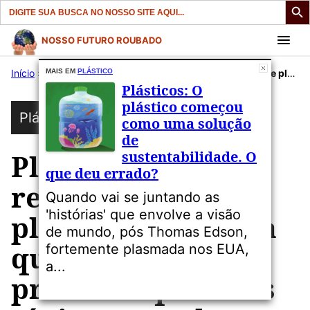
Search
for:
Pular
NOSSO FUTURO ROUBADO
para
Início
»
Publicações
MAIS EM
PLÁSTICO
»
Plástico
»
Plástico: A reciclagem de plástico aumenta a quantidade de produtos químicos tóxicos que ele contém
o
Plásticos: O
conteúdo
plástico começou
Plástico
como uma solução
de
sustentabilidade. O
Plástico: A
que deu errado?
reciclagem de
Quando vai se juntando as
'histórias' que envolve a visão
plástico aumenta a
de mundo, pós Thomas Edson,
quantidade de
fortemente plasmada nos EUA,
a...
produtos químicos