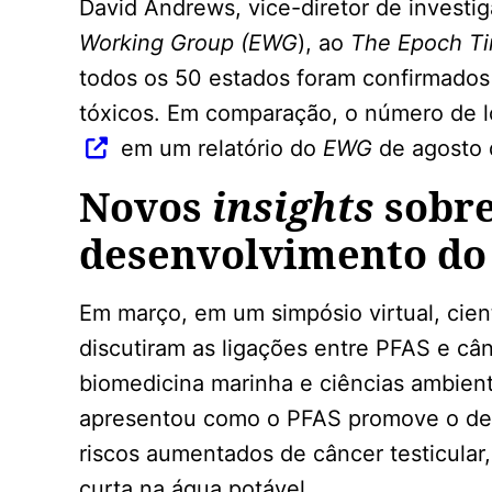
David Andrews, vice-diretor de investig
Working Group
(EWG
), ao
The Epoch T
todos os 50 estados foram confirmad
tóxicos. Em comparação, o número de 
em um relatório do
EWG
de agosto 
Novos
insights
sobre
desenvolvimento do
Em março, em um simpósio virtual, cien
discutiram as ligações entre PFAS e câ
biomedicina marinha e ciências ambienta
apresentou como o PFAS promove o de
riscos aumentados de câncer testicular
curta na água potável.