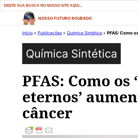
Search
for:
Pular
NOSSO FUTURO ROUBADO
para
Início
»
Publicações
»
Química Sintética
»
PFAS: Como os
o
conteúdo
Química Sintética
PFAS: Como os 
eternos’ aumen
câncer