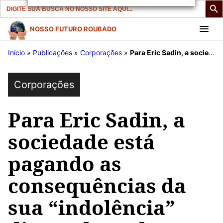
Search
for:
Pular
NOSSO FUTURO ROUBADO
para
Início
»
Publicações
»
Corporações
»
Para Eric Sadin, a sociedade está pagando as consequências da sua “indolência” diante do poder
o
conteúdo
Corporações
Para Eric Sadin, a
sociedade está
pagando as
consequências da
sua “indolência”