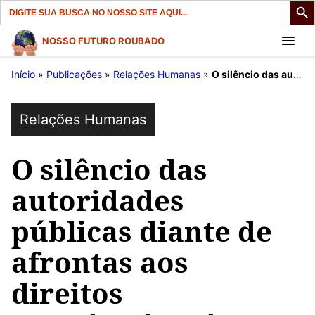
Search
for:
Pular
NOSSO FUTURO ROUBADO
para
Início
»
Publicações
»
Relações Humanas
»
O silêncio das autoridades públicas diante de afrontas aos direitos constitucionais.
o
conteúdo
Relações Humanas
O silêncio das
autoridades
públicas diante de
afrontas aos
direitos