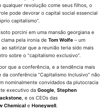
o qualquer revolução come seus filhos, o
e pode devorar o capital social essencial
prio capitalismo”.
isoto porcini em uma mansão georgiana e
 clama pela ironia de
Tom Wolfe
– um
 ao satirizar que a reunião teria sido mais
o sobre o “capitalismo exclusivo”.
por que a conferência, e a tendência mais
 da conferência “Capitalismo Inclusivo” não
oram nominalmente convidados da plutocracia
nte executivo da
Google
,
Stephen
lackstone
, e os CEOs das
w Chemical
e
Honeywell
.