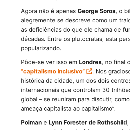
Agora não é apenas
George Soros
, o b
alegremente se descreve como um trai
as deficiências do que ele chama de f
décadas. Entre os plutocratas, esta pers
popularizando.
Pôde-se ver isso em
Londres
, no fina
“capitalismo inclusivo”
. Nos gracio
histórica da cidade, um dos dois centro
internacionais que controlam 30 trilhõe
global – se reuniram para discutir, com
ameaça capitalista ao capitalismo”.
Polman
e
Lynn Forester de Rothschild
,