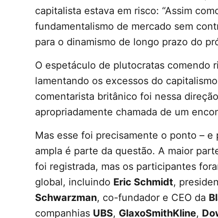
capitalista estava em risco: “Assim com
fundamentalismo de mercado sem control
para o dinamismo de longo prazo do pró
O espetáculo de plutocratas comendo r
lamentando os excessos do capitalismo
comentarista britânico foi nessa direção
apropriadamente chamada de um encontr
Mas esse foi precisamente o ponto – e 
ampla é parte da questão. A maior parte
foi registrada, mas os participantes f
global, incluindo
Eric Schmidt
, preside
Schwarzman
, co-fundador e CEO da
B
companhias
UBS
,
GlaxoSmithKline
,
Do