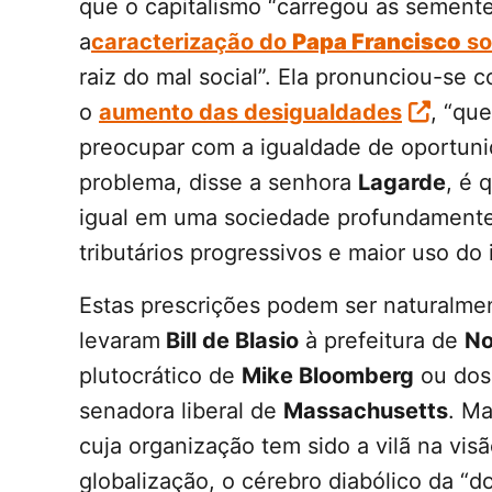
que o capitalismo “carregou as sementes
a
caracterização do
Papa Francisco
so
raiz do mal social”. Ela pronunciou-se c
o
aumento das desigualdades
, “qu
preocupar com a igualdade de oportunid
problema, disse a senhora
Lagarde
, é 
igual em uma sociedade profundamente 
tributários progressivos e maior uso do
Estas prescrições podem ser naturalme
levaram
Bill de Blasio
à prefeitura de
No
plutocrático de
Mike Bloomberg
ou dos 
senadora liberal de
Massachusetts
. Ma
cuja organização tem sido a vilã na vi
globalização, o cérebro diabólico da “d