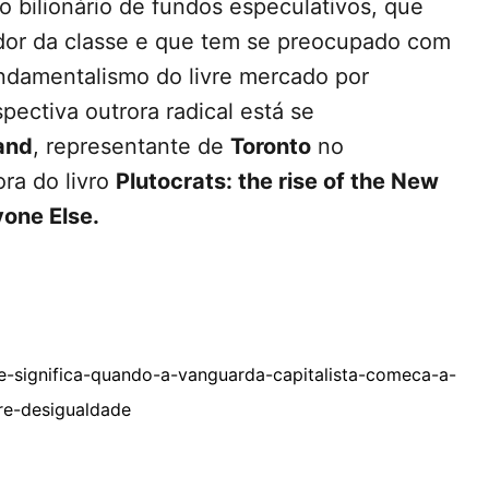
 o bilionário de fundos especulativos, que
dor da classe e que tem se preocupado com
undamentalismo do livre mercado por
pectiva outrora radical está se
and
, representante de
Toronto
no
tora do livro
Plutocrats: the rise of the New
yone Else.
ue-significa-quando-a-vanguarda-capitalista-comeca-a-
bre-desigualdade