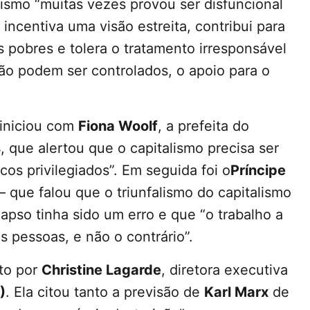
lismo “muitas vezes provou ser disfuncional
ncentiva uma visão estreita, contribui para
s pobres e tolera o tratamento irresponsável
não podem ser controlados, o apoio para o
 iniciou com
Fiona Woolf
, a prefeita do
s
, que alertou que o capitalismo precisa ser
os privilegiados”. Em seguida foi o
Príncipe
– que falou que o triunfalismo do capitalismo
apso tinha sido um erro e que “o trabalho a
s pessoas, e não o contrário”.
ito por
Christine Lagarde
, diretora executiva
)
. Ela citou tanto a previsão de
Karl Marx
de