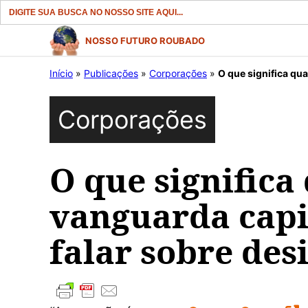
Search
for:
Pular
NOSSO FUTURO ROUBADO
para
Início
»
Publicações
»
Corporações
»
O que significa qua
o
conteúdo
Corporações
O que significa
vanguarda capi
falar sobre des