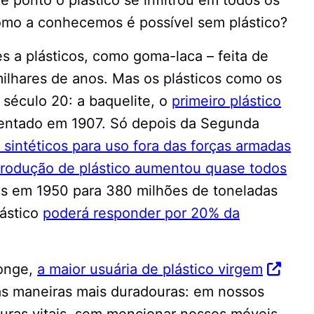
como a conhecemos é possível sem plástico?
 a plásticos, como goma-laca – feita de
milhares de anos. Mas os plásticos como os
século 20: a baquelite, o
primeiro plástico
nventado em 1907. Só depois da Segunda
 sintéticos para uso fora das forças armadas
produção de plástico aumentou quase todos
das em 1950 para 380 milhões de toneladas
lástico
poderá responder por 20% da
longe,
a maior usuária de plástico virgem
as maneiras mais duradouras: em nossos
uturas vitais, sem mencionar nossos móveis,