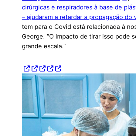
cirúrgicas e respiradores à base de plás
– ajudaram a retardar a propagação do 
tem para o Covid está relacionada à no
George. “O impacto de tirar isso pode se
grande escala.”