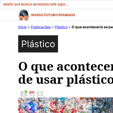
Search
for:
Pular
NOSSO FUTURO ROUBADO
para
Início
»
Publicações
»
Plástico
»
O que aconteceria se p
o
conteúdo
Plástico
O que acontece
de usar plástic