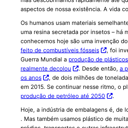
aspectos de nossa existência. A vida 
Os humanos usam materiais semelhantes
uma resina secretada por insetos – há 
conhecemos hoje são uma invenção do 
feito de combustíveis fósseis
, foi i
Guerra Mundial a
produção de plásticos
realmente decolou
. Desde então,
a 
os anos
, de dois milhões de tonela
em 2015. Se continuar nesse ritmo, o p
produção de petróleo até 2050
.
Hoje, a indústria de embalagens é, de 
. Mas também usamos plástico de muit
prédios, transportes e outras infraestr