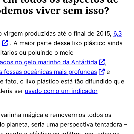
odemos viver sem isso?
o virgem produzidas até o final de 2015,
6,3
s
. A maior parte desse lixo plástico ainda
itários ou poluindo o meio
ados no gelo marinho da Antártida
,
s fossas oceânicas mais profundas
e
De fato, o lixo plástico está tão difundido que
deria ser
usado como um indicador
varinha mágica e removermos todos os
o planeta, seria uma perspectiva tentadora –
 ponto o plástico se infiltrou em todos os