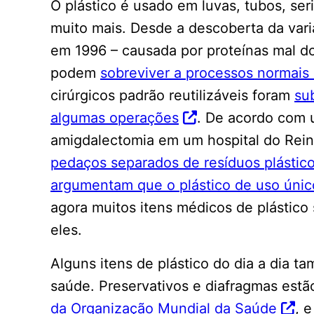
O plástico é usado em luvas, tubos, se
muito mais. Desde a descoberta da var
em 1996 – causada por proteínas mal d
podem
sobreviver a processos normais d
cirúrgicos padrão reutilizáveis foram
su
algumas operações
. De acordo com 
amigdalectomia em um hospital do Rei
pedaços separados de resíduos plástic
argumentam que o plástico de uso únic
agora muitos itens médicos de plástico 
eles.
Alguns itens de plástico do dia a dia t
saúde. Preservativos e diafragmas est
da Organização Mundial da Saúde
, 