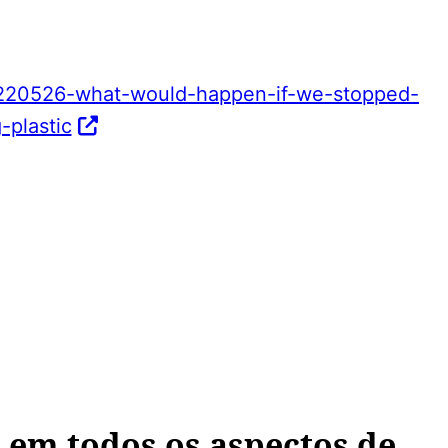
20220526-what-would-happen-if-we-stopped-
-plastic
ou em todos os aspectos de