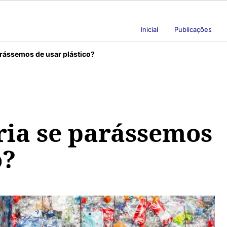
Inicial
Publicações
arássemos de usar plástico?
ria se parássemos
o?