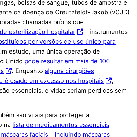
ringas, bolsas de sangue, tubos de amostra e
iante da doença de Creutzfeldt-Jakob (vCJD)
obradas chamadas príons que
e esterilização hospitalar
– instrumentos
bstituídos por versões de uso único para
um estudo, uma única operação de
no Unido
pode resultar em mais de 100
os
. Enquanto
alguns cirurgiões
o é usado em excesso nos hospitais
,
são essenciais, e vidas seriam perdidas sem
ambém são vitais para proteger a
ão na
lista de medicamentos essenciais
e
máscaras faciais – incluindo máscaras