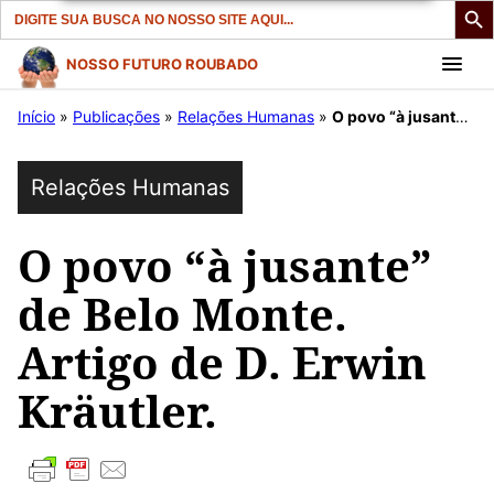
Search
for:
Pular
NOSSO FUTURO ROUBADO
para
Início
»
Publicações
»
Relações Humanas
»
O povo “à jusante” de Belo Monte. Artigo de D. Erwin Kräutler.
o
conteúdo
Relações Humanas
O povo “à jusante”
de Belo Monte.
Artigo de D. Erwin
Kräutler.