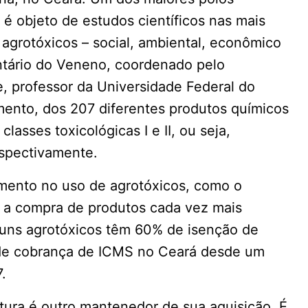
, é objeto de estudos científicos nas mais
 agrotóxicos – social, ambiental, econômico
ntário do Veneno, coordenado pelo
, professor da Universidade Federal do
ento, dos 207 diferentes produtos químicos
lasses toxicológicas I e II, ou seja,
espectivamente.
imento no uso de agrotóxicos, como o
do a compra de produtos cada vez mais
guns agrotóxicos têm 60% de isenção de
 de cobrança de ICMS no Ceará desde um
.
tura é outro mantenedor de sua aquisição. É