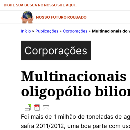
Search
for:
Pular
NOSSO FUTURO ROUBADO
para
Início
»
Publicações
»
Corporações
»
Multinacionais do v
o
conteúdo
Corporações
Multinacionais
oligopólio bilio
Foi mais de 1 milhão de toneladas de ag
safra 2011/2012, uma boa parte com us