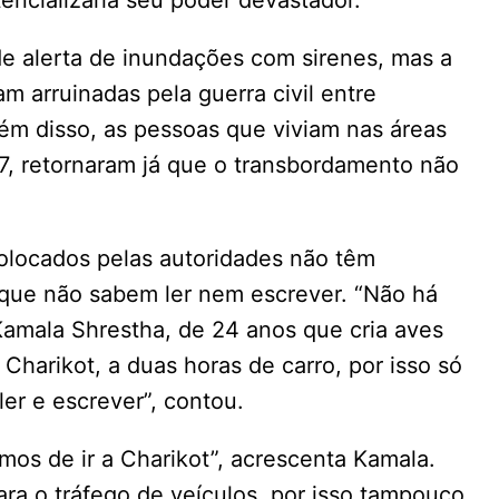
tencializaria seu poder devastador.
de alerta de inundações com sirenes, mas a
m arruinadas pela guerra civil entre
ém disso, as pessoas que viviam nas áreas
7, retornaram já que o transbordamento não
colocados pelas autoridades não têm
 que não sabem ler nem escrever. “Não há
Kamala Shrestha, de 24 anos que cria aves
Charikot, a duas horas de carro, por isso só
er e escrever”, contou.
os de ir a Charikot”, acrescenta Kamala.
ara o tráfego de veículos, por isso tampouco