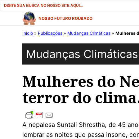
Search
for:
Pular
NOSSO FUTURO ROUBADO
para
Início
»
Publicações
»
Mudanças Climáticas
»
Mulheres d
o
conteúdo
Mudanças Climáticas
Mulheres do N
terror do clima
A nepalesa Suntali Shrestha, de 45 an
lembrar as noites que passa insone, c