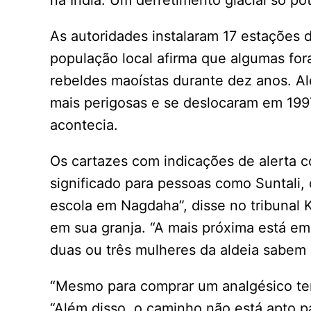
na Índia. Um derretimento glacial só po
As autoridades instalaram 17 estações 
população local afirma que algumas fora
rebeldes maoístas durante dez anos. Al
mais perigosas e se deslocaram em 199
acontecia.
Os cartazes com indicações de alerta 
significado para pessoas como Suntali,
escola em Nagdaha”, disse no tribunal 
em sua granja. “A mais próxima está em 
duas ou três mulheres da aldeia sabem l
“Mesmo para comprar um analgésico tem
“Além disso, o caminho não está apto p