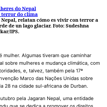
Nepal, relatan cómo es vivir con terror a
de de un lago glaciar. Foto: Sudeshna
kar/IPS.
a é mulher. Algumas tiveram que caminhar
unal sobre mulheres e mudança climática, com
oridades, e, talvez, também pela 17ª
onvenção Marco das Nações Unidas sobre
a 28 na cidade sul-africana de Durban.
 outubro pela Jagaran Nepal, uma entidade
ndu que se dedica a promover os direitos