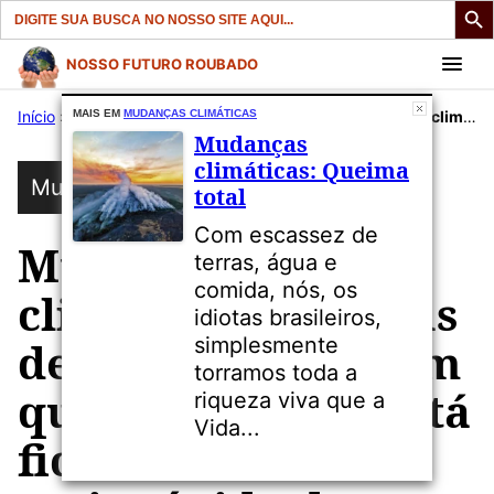
Search
for:
Pular
NOSSO FUTURO ROUBADO
para
Início
»
Publicações
MAIS EM
MUDANÇAS CLIMÁTICAS
»
Mudanças Climáticas
»
Mudanças climáticas: Imagens de satélite mostram que a Antártida está ficando “verde” mais rápido do que se pensava
o
Mudanças
conteúdo
climáticas: Queima
Mudanças Climáticas
total
Com escassez de
Mudanças
terras, água e
comida, nós, os
climáticas: Imagens
idiotas brasileiros,
simplesmente
de satélite mostram
torramos toda a
que a Antártida está
riqueza viva que a
Vida...
ficando “verde”