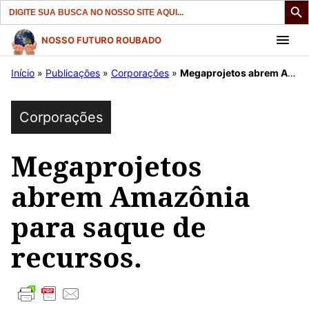
Search
for:
Pular
NOSSO FUTURO ROUBADO
para
Início
»
Publicações
»
Corporações
»
Megaprojetos abrem Amazônia para saque de recursos.
o
conteúdo
Corporações
Megaprojetos
abrem Amazônia
para saque de
recursos.