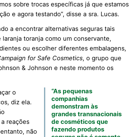
armos sobre trocas específicas já que estamos
ção e agora testando”, disse a sra. Lucas.
 a encontrar alternativas seguras tais
laranja toranja como um conservante,
dientes ou escolher diferentes embalagens,
ampaign for Safe Cosmetics
, o grupo que
Johnson & Johnson e neste momento os
“As pequenas
çar o
companhias
os, diz ela.
demonstram às
ão
grandes transnacionais
 a reações
de cosméticos que
fazendo produtos
 entanto, não
seguros não é somente