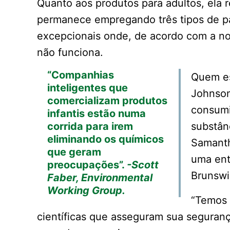
Quanto aos produtos para adultos, ela r
permanece empregando três tipos de p
excepcionais onde, de acordo com a no
não funciona.
“Companhias
Quem es
inteligentes que
Johnson
comercializam produtos
consumi
infantis estão numa
corrida para irem
substân
eliminando os químicos
Samanth
que geram
uma ent
preocupações”.
-Scott
Brunswi
Faber, Environmental
Working Group.
“Temos 
científicas que asseguram sua seguran