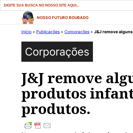
Search
for:
Pular
NOSSO FUTURO ROUBADO
para
Início
»
Publicações
»
Corporações
»
J&J remove alguns 
o
conteúdo
Corporações
J&J remove alg
produtos infant
produtos.