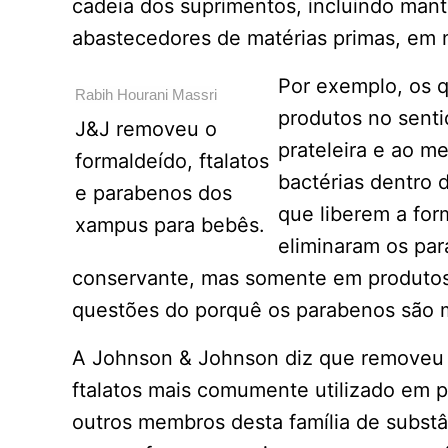
cadeia dos suprimentos, incluindo man
abastecedores de matérias primas, em n
Por exemplo, os 
Rabih
Hourani Massri
produtos no senti
J&J removeu o
prateleira e ao 
formaldeído, ftalatos
bactérias dentro 
e parabenos dos
que liberem a for
xampus para bebês.
eliminaram os pa
conservante, mas somente em produtos 
questões do porquê os parabenos são m
A Johnson & Johnson diz que removeu o
ftalatos mais comumente utilizado em
outros membros desta família de substâ