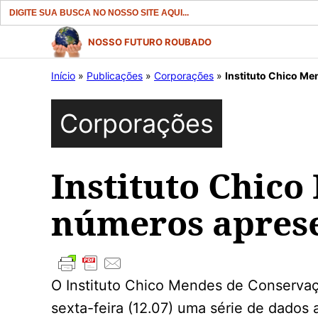
Search
for:
Pular
NOSSO FUTURO ROUBADO
para
Início
»
Publicações
»
Corporações
»
Instituto Chico M
o
conteúdo
Corporações
Instituto Chico
números aprese
O Instituto Chico Mendes de Conservaçã
sexta-feira (12.07) uma série de dados 