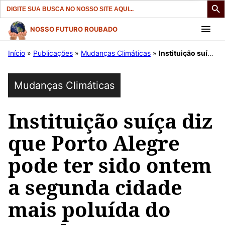
Search
for:
Pular
NOSSO FUTURO ROUBADO
para
Início
»
Publicações
»
Mudanças Climáticas
»
Instituição suíça diz que Porto Alegre pode ter sido ontem a segunda cidade mais poluída do mundo
o
conteúdo
Mudanças Climáticas
Instituição suíça diz
que Porto Alegre
pode ter sido ontem
a segunda cidade
mais poluída do