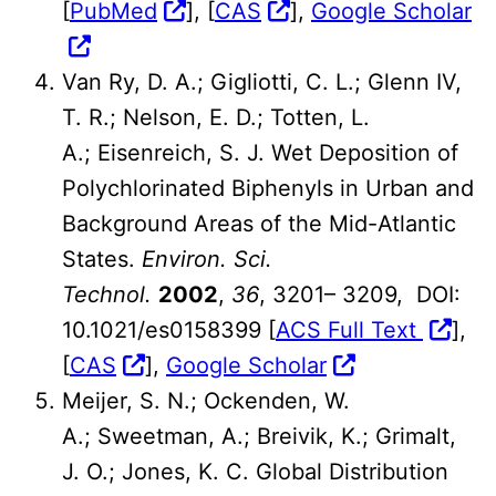
[
PubMed
], [
CAS
],
Google Scholar
Van Ry, D. A.; Gigliotti, C. L.; Glenn IV,
T. R.; Nelson, E. D.; Totten, L.
A.; Eisenreich, S. J. Wet Deposition of
Polychlorinated Biphenyls in Urban and
Background Areas of the Mid-Atlantic
States.
Environ. Sci.
Technol.
2002
,
36
, 3201– 3209, DOI:
10.1021/es0158399 [
ACS Full Text
],
[
CAS
],
Google Scholar
Meijer, S. N.; Ockenden, W.
A.; Sweetman, A.; Breivik, K.; Grimalt,
J. O.; Jones, K. C. Global Distribution