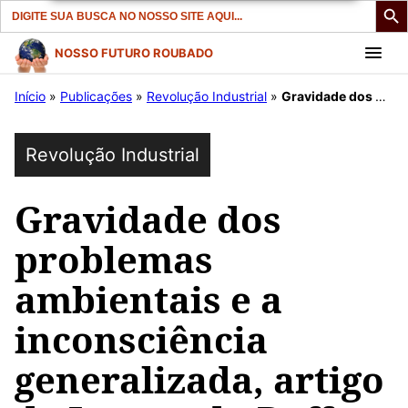
Search
for:
Pular
NOSSO FUTURO ROUBADO
para
Início
»
Publicações
»
Revolução Industrial
»
Gravidade dos problemas ambientais e a inconsciência generalizada, artigo de Leonardo Boff.
o
conteúdo
Revolução Industrial
Gravidade dos
problemas
ambientais e a
inconsciência
generalizada, artigo