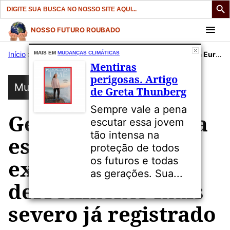
Search
for:
Pular
NOSSO FUTURO ROUBADO
para
Início
»
Publicações
MAIS EM
MUDANÇAS CLIMÁTICAS
»
Mudanças Climáticas
»
Geleiras na Europa estão experimentando o derretimento mais severo já registrado
o
Mentiras
conteúdo
perigosas. Artigo
Mudanças Climáticas
de Greta Thunberg
Sempre vale a pena
Geleiras na Europa
escutar essa jovem
tão intensa na
estão
proteção de todos
os futuros e todas
experimentando o
as gerações. Sua...
derretimento mais
severo já registrado