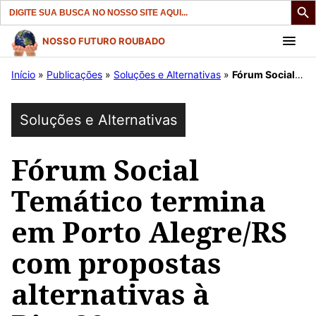
Search
for:
Pular
NOSSO FUTURO ROUBADO
para
Início
»
Publicações
»
Soluções e Alternativas
»
Fórum Social Temático termina em Porto Alegre/RS com propostas alternativas à Rio+20.
o
conteúdo
Soluções e Alternativas
Fórum Social
Temático termina
em Porto Alegre/RS
com propostas
alternativas à