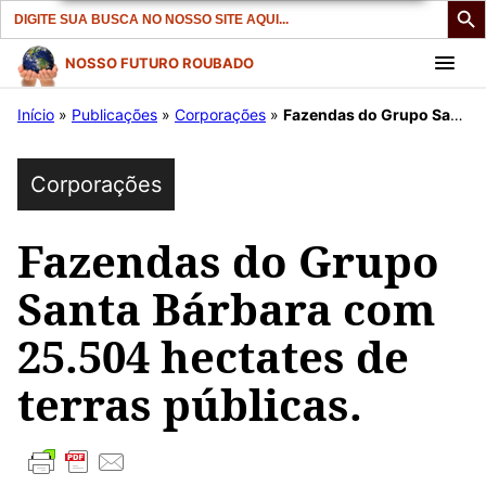
Search
for:
Pular
NOSSO FUTURO ROUBADO
para
Início
»
Publicações
»
Corporações
»
Fazendas do Grupo Santa Bárbara com 25.504 hectates de terras públicas.
o
conteúdo
Corporações
Fazendas do Grupo
Santa Bárbara com
25.504 hectates de
terras públicas.