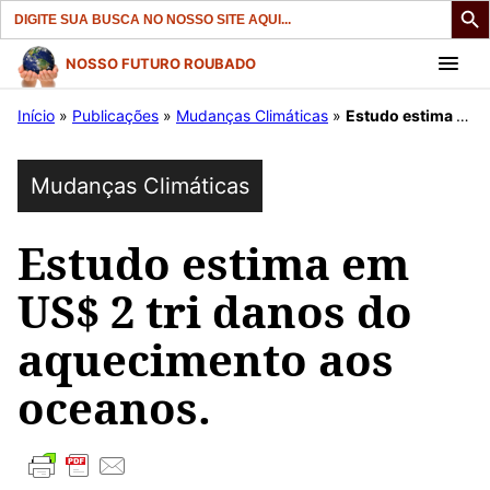
Search
for:
Pular
NOSSO FUTURO ROUBADO
para
Início
»
Publicações
»
Mudanças Climáticas
»
Estudo estima em US$ 2 tri danos do aquecimento aos oceanos.
o
conteúdo
Mudanças Climáticas
Estudo estima em
US$ 2 tri danos do
aquecimento aos
oceanos.