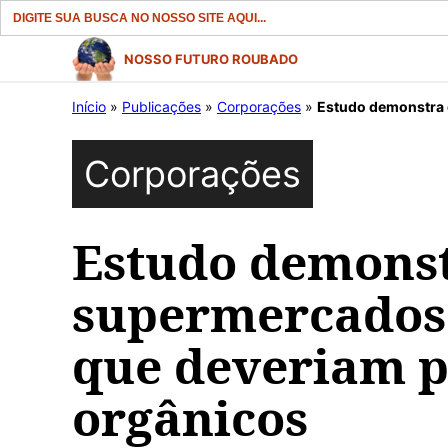
Search
for:
Pular
NOSSO FUTURO ROUBADO
para
Início
»
Publicações
»
Corporações
»
Estudo demonstra que
o
conteúdo
Corporações
Estudo demons
supermercados
que deveriam p
orgânicos