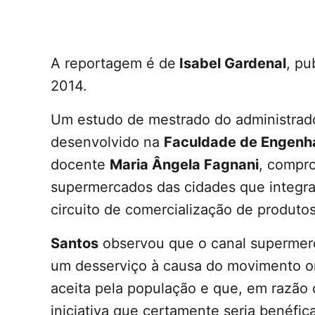
A reportagem é de
Isabel Gardenal
, pu
2014.
Um estudo de mestrado do administra
desenvolvido na
Faculdade de Engenhar
docente
Maria Ângela Fagnani
, compro
supermercados das cidades que integ
circuito de comercialização de produto
Santos
observou que o canal supermerc
um desserviço à causa do movimento or
aceita pela população e que, em razão
iniciativa que certamente seria benéfica