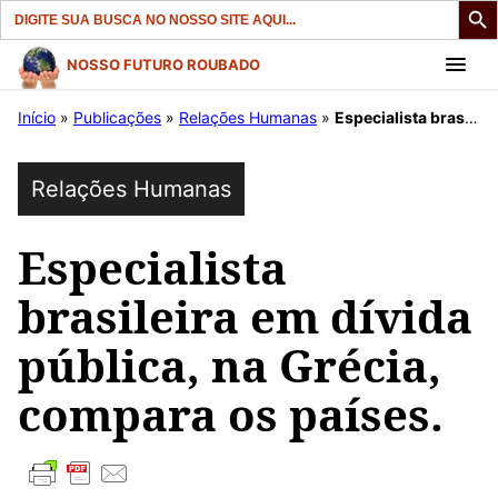
Search
for:
Pular
NOSSO FUTURO ROUBADO
para
Início
»
Publicações
»
Relações Humanas
»
Especialista brasileira em dívida pública, na Grécia, compara os países.
o
conteúdo
Relações Humanas
Especialista
brasileira em dívida
pública, na Grécia,
compara os países.