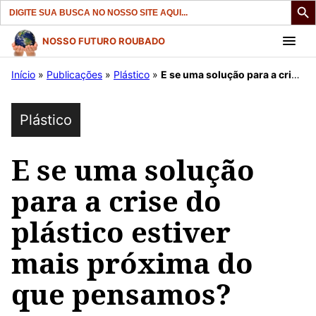
Search
for:
Pular
NOSSO FUTURO ROUBADO
para
Início
»
Publicações
»
Plástico
»
E se uma solução para a crise do plástico estiver mais próxima do que pensamos?
o
conteúdo
Plástico
E se uma solução
para a crise do
plástico estiver
mais próxima do
que pensamos?